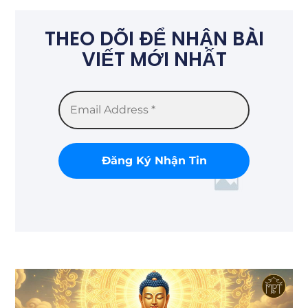
THEO DÕI ĐỂ NHẬN BÀI
VIẾT MỚI NHẤT