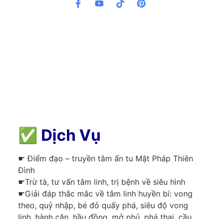
✅
Dịch Vụ
☛ Điểm đạo – truyền tâm ấn tu Mật Pháp Thiên
Đình
☛Trừ tà, tư vấn tâm linh, trị bệnh về siêu hình
☛Giải đáp thắc mắc về tâm linh huyền bí: vong
theo, quỷ nhập, bé đỏ quấy phá, siêu độ vong
linh, hành căn, hầu đồng, mở phủ, phá thai, cầu