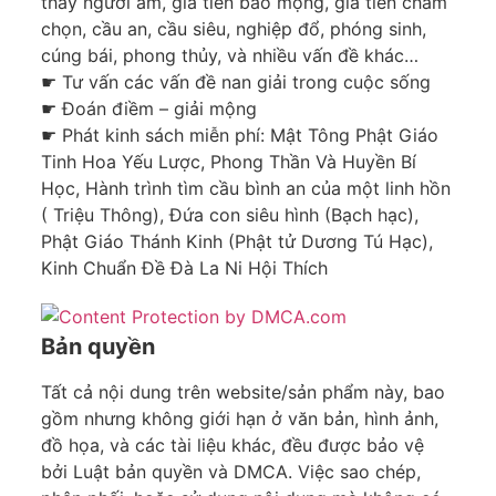
thấy người âm, gia tiên báo mộng, gia tiên chấm
chọn, cầu an, cầu siêu, nghiệp đổ, phóng sinh,
cúng bái, phong thủy, và nhiều vấn đề khác…
☛ Tư vấn các vấn đề nan giải trong cuộc sống
☛ Đoán điềm – giải mộng
☛ Phát kinh sách miễn phí: Mật Tông Phật Giáo
Tinh Hoa Yếu Lược, Phong Thần Và Huyền Bí
Học, Hành trình tìm cầu bình an của một linh hồn
( Triệu Thông), Đứa con siêu hình (Bạch hạc),
Phật Giáo Thánh Kinh (Phật tử Dương Tú Hạc),
Kinh Chuẩn Đề Đà La Ni Hội Thích
Bản quyền
Tất cả nội dung trên website/sản phẩm này, bao
gồm nhưng không giới hạn ở văn bản, hình ảnh,
đồ họa, và các tài liệu khác, đều được bảo vệ
bởi Luật bản quyền và DMCA. Việc sao chép,