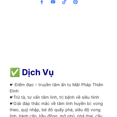
✅
Dịch Vụ
☛ Điểm đạo – truyền tâm ấn tu Mật Pháp Thiên
Đình
☛Trừ tà, tư vấn tâm linh, trị bệnh về siêu hình
☛Giải đáp thắc mắc về tâm linh huyền bí: vong
theo, quỷ nhập, bé đỏ quấy phá, siêu độ vong
linh, hành căn, hầu đồng, mở phủ, phá thai, cầu