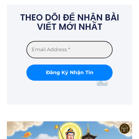
THEO DÕI ĐỂ NHẬN BÀI
VIẾT MỚI NHẤT