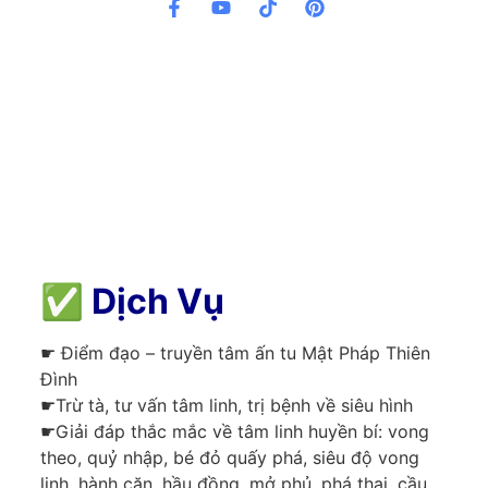
✅
Dịch Vụ
☛ Điểm đạo – truyền tâm ấn tu Mật Pháp Thiên
Đình
☛Trừ tà, tư vấn tâm linh, trị bệnh về siêu hình
☛Giải đáp thắc mắc về tâm linh huyền bí: vong
theo, quỷ nhập, bé đỏ quấy phá, siêu độ vong
linh, hành căn, hầu đồng, mở phủ, phá thai, cầu