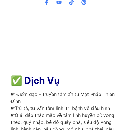
✅
Dịch Vụ
☛ Điểm đạo – truyền tâm ấn tu Mật Pháp Thiên
Đình
☛Trừ tà, tư vấn tâm linh, trị bệnh về siêu hình
☛Giải đáp thắc mắc về tâm linh huyền bí: vong
theo, quỷ nhập, bé đỏ quấy phá, siêu độ vong
linh, hành căn, hầu đồng, mở phủ, phá thai, cầu