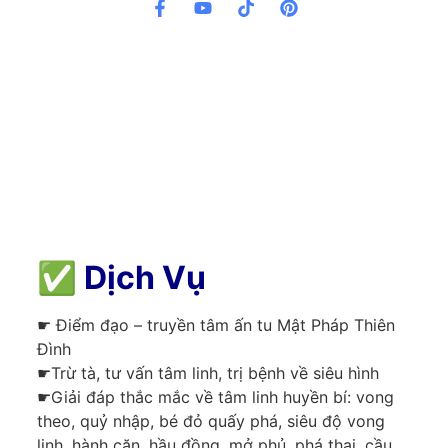
✅
Dịch Vụ
☛ Điểm đạo – truyền tâm ấn tu Mật Pháp Thiên
Đình
☛Trừ tà, tư vấn tâm linh, trị bệnh về siêu hình
☛Giải đáp thắc mắc về tâm linh huyền bí: vong
theo, quỷ nhập, bé đỏ quấy phá, siêu độ vong
linh, hành căn, hầu đồng, mở phủ, phá thai, cầu