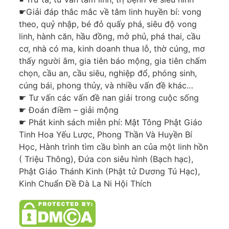
☛Giải đáp thắc mắc về tâm linh huyền bí: vong
theo, quỷ nhập, bé đỏ quấy phá, siêu độ vong
linh, hành căn, hầu đồng, mở phủ, phá thai, cầu
cơ, nhà có ma, kinh doanh thua lỗ, thờ cúng, mơ
thấy người âm, gia tiên báo mộng, gia tiên chấm
chọn, cầu an, cầu siêu, nghiệp đổ, phóng sinh,
cúng bái, phong thủy, và nhiều vấn đề khác…
☛ Tư vấn các vấn đề nan giải trong cuộc sống
☛ Đoán điềm – giải mộng
☛ Phát kinh sách miễn phí: Mật Tông Phật Giáo
Tinh Hoa Yếu Lược, Phong Thần Và Huyền Bí
Học, Hành trình tìm cầu bình an của một linh hồn
( Triệu Thông), Đứa con siêu hình (Bạch hạc),
Phật Giáo Thánh Kinh (Phật tử Dương Tú Hạc),
Kinh Chuẩn Đề Đà La Ni Hội Thích