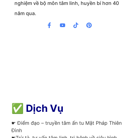
nghiệm về bộ môn tâm linh, huyền bí hơn 40
năm qua.
✅
Dịch Vụ
☛ Điểm đạo – truyền tâm ấn tu Mật Pháp Thiên
Đình
☛Trừ tà, tư vấn tâm linh, trị bệnh về siêu hình