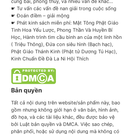
cúng bái, phong thủy, và nhiều vấn đề khác…
☛ Tư vấn các vấn đề nan giải trong cuộc sống
☛ Đoán điềm – giải mộng
☛ Phát kinh sách miễn phí: Mật Tông Phật Giáo
Tinh Hoa Yếu Lược, Phong Thần Và Huyền Bí
Học, Hành trình tìm cầu bình an của một linh hồn
( Triệu Thông), Đứa con siêu hình (Bạch hạc),
Phật Giáo Thánh Kinh (Phật tử Dương Tú Hạc),
Kinh Chuẩn Đề Đà La Ni Hội Thích
Bản quyền
Tất cả nội dung trên website/sản phẩm này, bao
gồm nhưng không giới hạn ở văn bản, hình ảnh,
đồ họa, và các tài liệu khác, đều được bảo vệ
bởi Luật bản quyền và DMCA. Việc sao chép,
phân phối, hoặc sử dụng nội dung mà không có