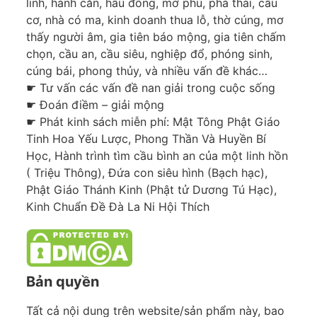
linh, hành căn, hầu đồng, mở phủ, phá thai, cầu
cơ, nhà có ma, kinh doanh thua lỗ, thờ cúng, mơ
thấy người âm, gia tiên báo mộng, gia tiên chấm
chọn, cầu an, cầu siêu, nghiệp đổ, phóng sinh,
cúng bái, phong thủy, và nhiều vấn đề khác…
☛ Tư vấn các vấn đề nan giải trong cuộc sống
☛ Đoán điềm – giải mộng
☛ Phát kinh sách miễn phí: Mật Tông Phật Giáo
Tinh Hoa Yếu Lược, Phong Thần Và Huyền Bí
Học, Hành trình tìm cầu bình an của một linh hồn
( Triệu Thông), Đứa con siêu hình (Bạch hạc),
Phật Giáo Thánh Kinh (Phật tử Dương Tú Hạc),
Kinh Chuẩn Đề Đà La Ni Hội Thích
Bản quyền
Tất cả nội dung trên website/sản phẩm này, bao