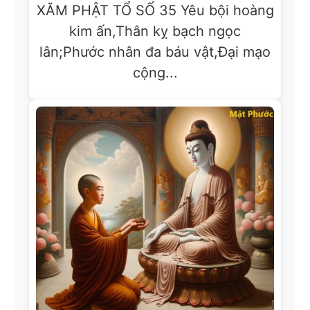
XĂM PHẬT TỔ SỐ 35 Yêu bội hoàng
kim ấn,Thân kỵ bạch ngọc
lân;Phước nhân đa báu vật,Đại mạo
cộng...