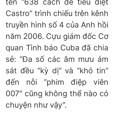
tên “638 cách để tiêu diệt
Castro” trình chiếu trên kênh
truyền hình số 4 của Anh hồi
năm 2006. Cựu giám đốc Cơ
quan Tình báo Cuba đã chia
sẻ: “Đa số các âm mưu ám
sát đều “kỳ dị” và “khó tin”
đến nỗi “phim điệp viên
007″ cũng không thể nào có
chuyện như vậy”.