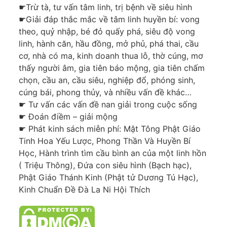
☛Trừ tà, tư vấn tâm linh, trị bệnh về siêu hình
☛Giải đáp thắc mắc về tâm linh huyền bí: vong
theo, quỷ nhập, bé đỏ quấy phá, siêu độ vong
linh, hành căn, hầu đồng, mở phủ, phá thai, cầu
cơ, nhà có ma, kinh doanh thua lỗ, thờ cúng, mơ
thấy người âm, gia tiên báo mộng, gia tiên chấm
chọn, cầu an, cầu siêu, nghiệp đổ, phóng sinh,
cúng bái, phong thủy, và nhiều vấn đề khác…
☛ Tư vấn các vấn đề nan giải trong cuộc sống
☛ Đoán điềm – giải mộng
☛ Phát kinh sách miễn phí: Mật Tông Phật Giáo
Tinh Hoa Yếu Lược, Phong Thần Và Huyền Bí
Học, Hành trình tìm cầu bình an của một linh hồn
( Triệu Thông), Đứa con siêu hình (Bạch hạc),
Phật Giáo Thánh Kinh (Phật tử Dương Tú Hạc),
Kinh Chuẩn Đề Đà La Ni Hội Thích