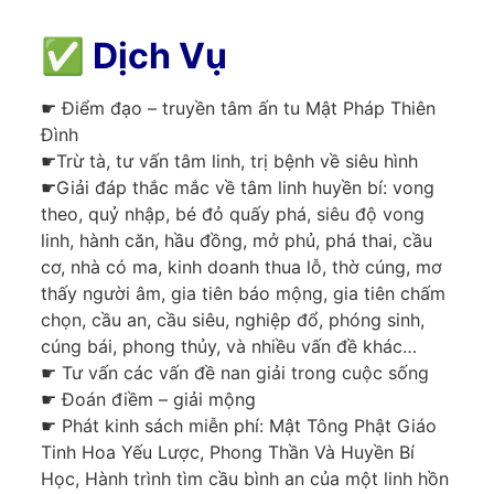
✅
Dịch Vụ
☛ Điểm đạo – truyền tâm ấn tu Mật Pháp Thiên
Đình
☛Trừ tà, tư vấn tâm linh, trị bệnh về siêu hình
☛Giải đáp thắc mắc về tâm linh huyền bí: vong
theo, quỷ nhập, bé đỏ quấy phá, siêu độ vong
linh, hành căn, hầu đồng, mở phủ, phá thai, cầu
cơ, nhà có ma, kinh doanh thua lỗ, thờ cúng, mơ
thấy người âm, gia tiên báo mộng, gia tiên chấm
chọn, cầu an, cầu siêu, nghiệp đổ, phóng sinh,
cúng bái, phong thủy, và nhiều vấn đề khác…
☛ Tư vấn các vấn đề nan giải trong cuộc sống
☛ Đoán điềm – giải mộng
☛ Phát kinh sách miễn phí: Mật Tông Phật Giáo
Tinh Hoa Yếu Lược, Phong Thần Và Huyền Bí
Học, Hành trình tìm cầu bình an của một linh hồn