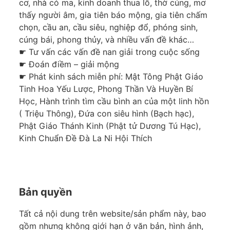
cơ, nhà có ma, kinh doanh thua lỗ, thờ cúng, mơ
thấy người âm, gia tiên báo mộng, gia tiên chấm
chọn, cầu an, cầu siêu, nghiệp đổ, phóng sinh,
cúng bái, phong thủy, và nhiều vấn đề khác…
☛ Tư vấn các vấn đề nan giải trong cuộc sống
☛ Đoán điềm – giải mộng
☛ Phát kinh sách miễn phí: Mật Tông Phật Giáo
Tinh Hoa Yếu Lược, Phong Thần Và Huyền Bí
Học, Hành trình tìm cầu bình an của một linh hồn
( Triệu Thông), Đứa con siêu hình (Bạch hạc),
Phật Giáo Thánh Kinh (Phật tử Dương Tú Hạc),
Kinh Chuẩn Đề Đà La Ni Hội Thích
Bản quyền
Tất cả nội dung trên website/sản phẩm này, bao
gồm nhưng không giới hạn ở văn bản, hình ảnh,