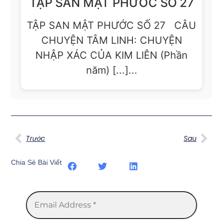
TẬP SAN MẬT PHƯỚC SỐ 27
TẬP SAN MẬT PHƯỚC SỐ 27 CÂU
CHUYỆN TÂM LINH: CHUYỆN
NHẬP XÁC CỦA KIM LIÊN (Phần
năm) [...]...
Trước
Sau
Chia Sẻ Bài Viết