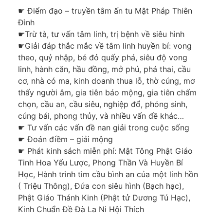
☛ Điểm đạo – truyền tâm ấn tu Mật Pháp Thiên
Đình
☛Trừ tà, tư vấn tâm linh, trị bệnh về siêu hình
☛Giải đáp thắc mắc về tâm linh huyền bí: vong
theo, quỷ nhập, bé đỏ quấy phá, siêu độ vong
linh, hành căn, hầu đồng, mở phủ, phá thai, cầu
cơ, nhà có ma, kinh doanh thua lỗ, thờ cúng, mơ
thấy người âm, gia tiên báo mộng, gia tiên chấm
chọn, cầu an, cầu siêu, nghiệp đổ, phóng sinh,
cúng bái, phong thủy, và nhiều vấn đề khác…
☛ Tư vấn các vấn đề nan giải trong cuộc sống
☛ Đoán điềm – giải mộng
☛ Phát kinh sách miễn phí: Mật Tông Phật Giáo
Tinh Hoa Yếu Lược, Phong Thần Và Huyền Bí
Học, Hành trình tìm cầu bình an của một linh hồn
( Triệu Thông), Đứa con siêu hình (Bạch hạc),
Phật Giáo Thánh Kinh (Phật tử Dương Tú Hạc),
Kinh Chuẩn Đề Đà La Ni Hội Thích