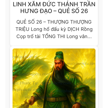
LINH XĂM ĐỨC THÁNH TRẦN
HƯNG ĐẠO – QUẺ SỐ 26
QUẺ SỐ 26 – THƯỢNG THƯỢNG
TRIỆU Long hổ đấu kỳ DỊCH Rồng
Cọp trổ tài TỔNG THI Long vân...