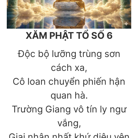
XĂM PHẬT TỔ SỐ 6
Độc bộ lưỡng trùng sơn
cách xa,
Cô loan chuyển phiến hận
quan hà.
Trường Giang vô tín ly ngư
vắng,
Giai nhân nhất khứ diệu yên