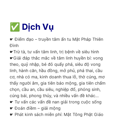
✅
Dịch Vụ
☛ Điểm đạo – truyền tâm ấn tu Mật Pháp Thiên
Đình
☛Trừ tà, tư vấn tâm linh, trị bệnh về siêu hình
☛Giải đáp thắc mắc về tâm linh huyền bí: vong
theo, quỷ nhập, bé đỏ quấy phá, siêu độ vong
linh, hành căn, hầu đồng, mở phủ, phá thai, cầu
cơ, nhà có ma, kinh doanh thua lỗ, thờ cúng, mơ
thấy người âm, gia tiên báo mộng, gia tiên chấm
chọn, cầu an, cầu siêu, nghiệp đổ, phóng sinh,
cúng bái, phong thủy, và nhiều vấn đề khác…
☛ Tư vấn các vấn đề nan giải trong cuộc sống
☛ Đoán điềm – giải mộng
☛ Phát kinh sách miễn phí: Mật Tông Phật Giáo