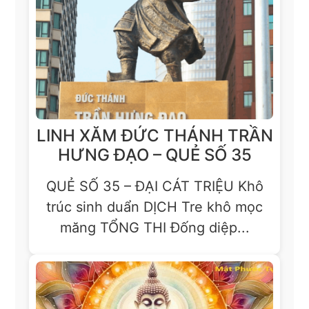
LINH XĂM ĐỨC THÁNH TRẦN
HƯNG ĐẠO – QUẺ SỐ 35
QUẺ SỐ 35 – ĐẠI CÁT TRIỆU Khô
trúc sinh duẩn DỊCH Tre khô mọc
măng TỔNG THI Đống diệp...