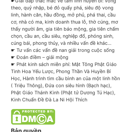
☛Giải đáp thắc mắc về tâm linh huyền bí: vong
theo, quỷ nhập, bé đỏ quấy phá, siêu độ vong
linh, hành căn, hầu đồng, mở phủ, phá thai, cầu
cơ, nhà có ma, kinh doanh thua lỗ, thờ cúng, mơ
thấy người âm, gia tiên báo mộng, gia tiên chấm
chọn, cầu an, cầu siêu, nghiệp đổ, phóng sinh,
cúng bái, phong thủy, và nhiều vấn đề khác…
☛ Tư vấn các vấn đề nan giải trong cuộc sống
☛ Đoán điềm – giải mộng
☛ Phát kinh sách miễn phí: Mật Tông Phật Giáo
Tinh Hoa Yếu Lược, Phong Thần Và Huyền Bí
Học, Hành trình tìm cầu bình an của một linh hồn
( Triệu Thông), Đứa con siêu hình (Bạch hạc),
Phật Giáo Thánh Kinh (Phật tử Dương Tú Hạc),
Kinh Chuẩn Đề Đà La Ni Hội Thích
Bản quyền