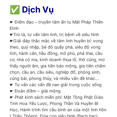
✅
Dịch Vụ
☛ Điểm đạo – truyền tâm ấn tu Mật Pháp Thiên
Đình
☛Trừ tà, tư vấn tâm linh, trị bệnh về siêu hình
☛Giải đáp thắc mắc về tâm linh huyền bí: vong
theo, quỷ nhập, bé đỏ quấy phá, siêu độ vong
linh, hành căn, hầu đồng, mở phủ, phá thai, cầu
cơ, nhà có ma, kinh doanh thua lỗ, thờ cúng, mơ
thấy người âm, gia tiên báo mộng, gia tiên chấm
chọn, cầu an, cầu siêu, nghiệp đổ, phóng sinh,
cúng bái, phong thủy, và nhiều vấn đề khác…
☛ Tư vấn các vấn đề nan giải trong cuộc sống
☛ Đoán điềm – giải mộng
☛ Phát kinh sách miễn phí: Mật Tông Phật Giáo
Tinh Hoa Yếu Lược, Phong Thần Và Huyền Bí
Học, Hành trình tìm cầu bình an của một linh hồn
( Triệu Thông), Đứa con siêu hình (Bạch hạc),