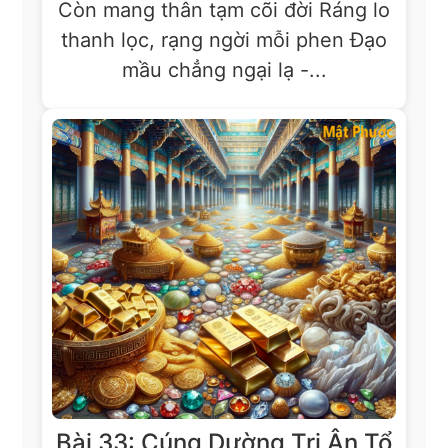
Còn mang thân tạm cõi đời Ráng lo
thanh lọc, rạng ngời mỗi phen Đạo
mầu chẳng ngại lạ -...
Bài 33: Cúng Dường Tri Ân Tổ