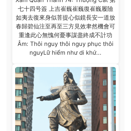
七十四号簽 上吉崔巍崔巍復崔巍履險
如夷去復來身似菩提心似鏡長安一道放
春歸碧仙注至再至三方見效聿然機會可
重逢此心無愧何憂事謀盡終成不計功
Âm: Thôi nguy thôi nguy phục thôi
nguyLữ hiểm như di khứ...