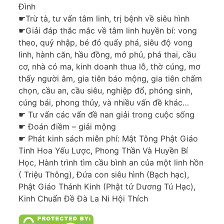
Đình
☛Trừ tà, tư vấn tâm linh, trị bệnh về siêu hình
☛Giải đáp thắc mắc về tâm linh huyền bí: vong
theo, quỷ nhập, bé đỏ quấy phá, siêu độ vong
linh, hành căn, hầu đồng, mở phủ, phá thai, cầu
cơ, nhà có ma, kinh doanh thua lỗ, thờ cúng, mơ
thấy người âm, gia tiên báo mộng, gia tiên chấm
chọn, cầu an, cầu siêu, nghiệp đổ, phóng sinh,
cúng bái, phong thủy, và nhiều vấn đề khác…
☛ Tư vấn các vấn đề nan giải trong cuộc sống
☛ Đoán điềm – giải mộng
☛ Phát kinh sách miễn phí: Mật Tông Phật Giáo
Tinh Hoa Yếu Lược, Phong Thần Và Huyền Bí
Học, Hành trình tìm cầu bình an của một linh hồn
( Triệu Thông), Đứa con siêu hình (Bạch hạc),
Phật Giáo Thánh Kinh (Phật tử Dương Tú Hạc),
Kinh Chuẩn Đề Đà La Ni Hội Thích