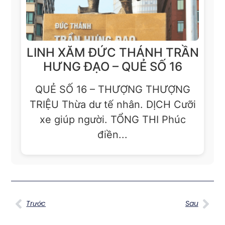
LINH XĂM ĐỨC THÁNH TRẦN
HƯNG ĐẠO – QUẺ SỐ 16
QUẺ SỐ 16 – THƯỢNG THƯỢNG
TRIỆU Thừa dư tế nhân. DỊCH Cưỡi
xe giúp người. TỔNG THI Phúc
điền...
Trước
Sau