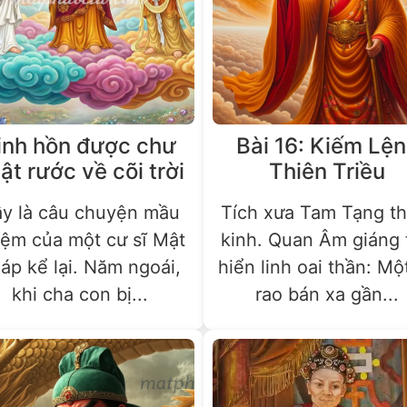
inh hồn được chư
Bài 16: Kiếm Lệ
ật rước về cõi trời
Thiên Triều
y là câu chuyện mầu
Tích xưa Tam Tạng th
iệm của một cư sĩ Mật
kinh. Quan Âm giáng 
áp kể lại. Năm ngoái,
hiển linh oai thần: Mộ
khi cha con bị...
rao bán xa gần...