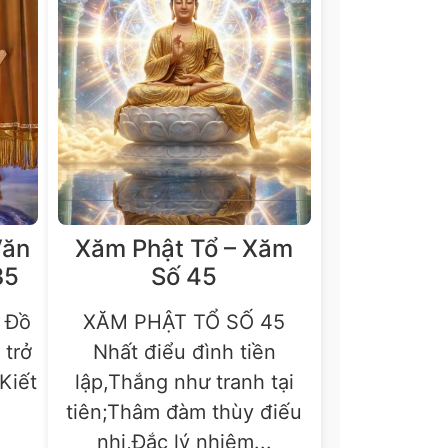
Văn
Xăm Phật Tổ – Xăm
35
Số 45
 Đồ
XĂM PHẬT TỔ SỐ 45
c trở
Nhất điểu đình tiền
,Kiết
lập,Thắng như tranh tại
tiên;Thâm đàm thùy điếu
nhị,Đắc lý nhiệm...