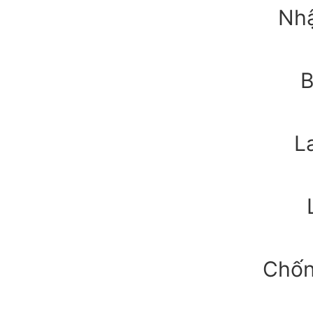
Nhậ
B
L
Chốn