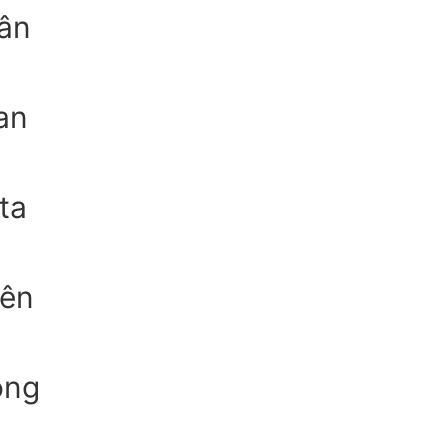
ân
an
ta
yên
ông