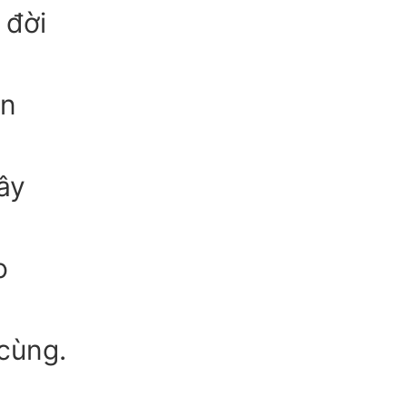
 đời
ên
ây
o
cùng.