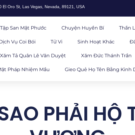
0 El Oro St, Las Vegas, Nevada, 89121, USA
Tập San Mật Phước
Chuyện Huyền Bí
Thần L
Dịch Vụ Coi Bói
Tử Vi
Sinh Hoạt Khác
Đ
Xăm Tả Quân Lê Văn Duyệt
Xăm Đức Thánh Trần
ật Pháp Nhiệm Mầu
Gieo Quẻ Họ Tên Bằng Kinh 
Ì SAO PHẢI HỘ