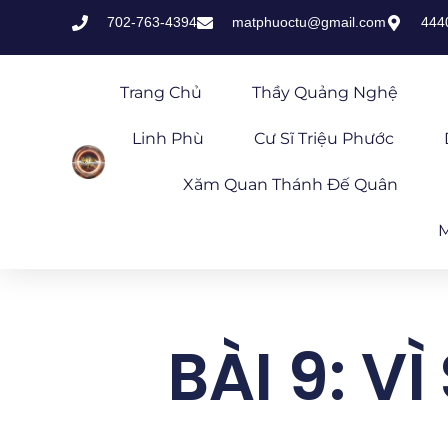
702-763-4394
matphuoctu@gmail.com
444
Trang Chủ
Thầy Quảng Nghệ
Linh Phù
Cư Sĩ Triệu Phước
Xăm Quan Thánh Đế Quân
M
BÀI 9: V