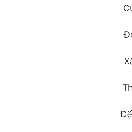
C
Đ
X
Th
Để