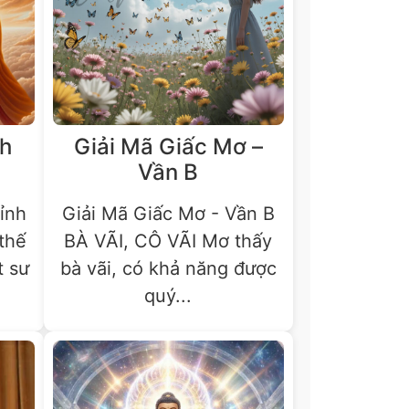
nh
Giải Mã Giấc Mơ –
Vần B
ỉnh
Giải Mã Giấc Mơ - Vần B
thế
BÀ VÃI, CÔ VÃI Mơ thấy
t sư
bà vãi, có khả năng được
quý...