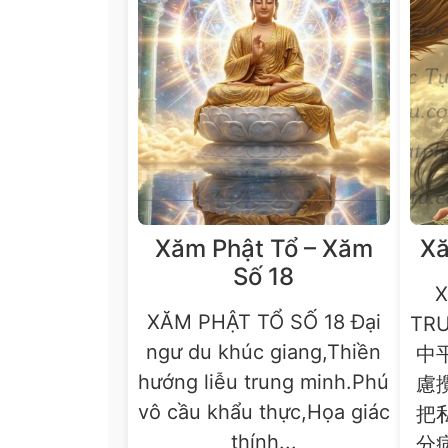
Xăm Phật Tổ – Xăm
Xă
Số 18
X
XĂM PHẬT TỔ SỐ 18 Đại
TR
ngư du khúc giang,Thiền
中
hướng liễu trung minh.Phú
慮
vô cầu khẩu thực,Họa giác
把
thính...
分