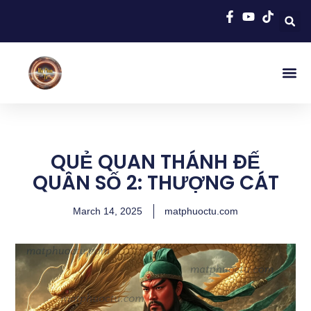
Trang Chủ
Thầy Quảng N
Tập San Mật 
Chuyện Huyền Bí
Thần Linh Đất Việt
Giải Ếm Long M
Linh Phù
Cư Sĩ Triệu 
Dịch Vụ Co
Sinh Hoạt Khá
Đăng Nh
100 Quẻ Xăm Quán Âm
Xăm Quan Thánh Đế Q
Xăm Tả Quân Lê Văn
Xăm Đức Thánh Trần
Kinh Dịch
Bạn Có Biết
Mật Pháp Nhiệm Mầu
Gieo Quẻ Họ Tên Bằng Kinh Dịch
QUẺ QUAN THÁNH ĐẾ
QUÂN SỐ 2: THƯỢNG CÁT
March 14, 2025
matphuoctu.com