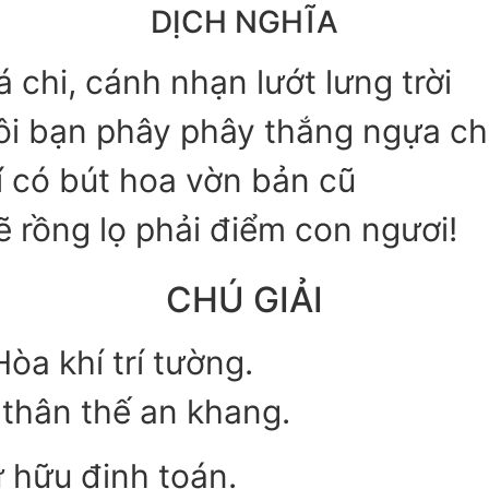
DỊCH NGHĨA
á chi, cánh nhạn lướt lưng trời
ôi bạn phây phây thắng ngựa ch
í có bút hoa vờn bản cũ
ẽ rồng lọ phải điểm con ngươi!
CHÚ GIẢI
òa khí trí tường.
 thân thế an khang.
 hữu định toán.