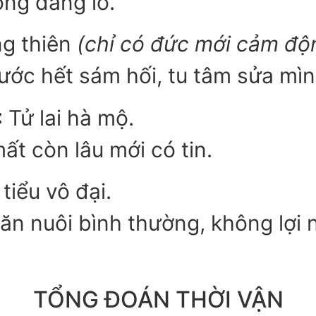
ông đáng lo.
g thiên
(chỉ có đức mới cảm độn
rước hết sám hối, tu tâm sửa mì
:
Tử lai hà mộ.
mất còn lâu mới có tin.
tiểu vô đại.
chăn nuôi bình thường, không lợ
TỔNG ĐOÁN THỜI VẬN