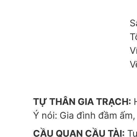
S
T
V
V
TỰ THÂN GIA TRẠCH:
H
Ý nói: Gia đình đầm ấm,
CẦU QUAN CẦU TÀI:
Tự