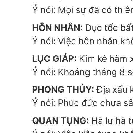
Ý nói: Mọi sự đã có thiê
HÔN NHÂN:
Dục tốc bất
Ý nói: Việc hôn nhân kh
LỤC GIÁP:
Kim kê hàm x
Ý nói: Khoảng tháng 8 sẽ
PHONG THỦY:
Địa xấu 
Ý nói: Phúc đức chưa s
QUAN TỤNG:
Hà lự hà 