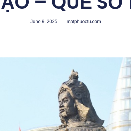
ẠO – QUẺ SỐ 
June 9, 2025
matphuoctu.com