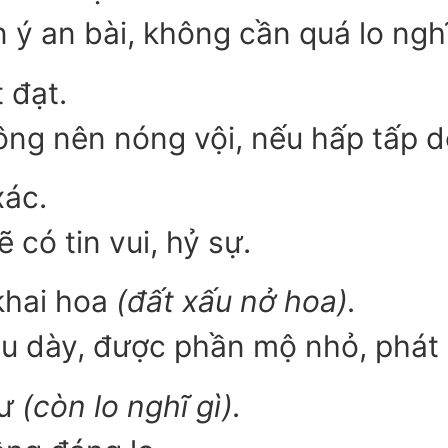
n ý an bài, không cần quá lo nghĩ
 đạt.
ông nên nóng vội, nếu hấp tấp d
ác.
 có tin vui, hỷ sự.
khai hoa
(đất xấu nở hoa).
âu dày, được phần mộ nhỏ, phát
tư
(còn lo nghĩ gì).