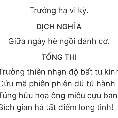
Trưởng hạ vi kỳ.
DỊCH NGHĨA
Giữa ngày hè ngồi đánh cờ.
TỔNG THI
Trường thiên nhạn độ bất tu kin
Cửu mã phiên phiên dữ tử hành
Túng hữu họa ông miêu cựu bản
Bích gian hà tất điểm long tình!