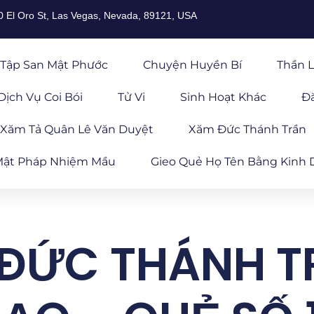
0 El Oro St, Las Vegas, Nevada, 89121, USA
Tập San Mật Phước
Chuyện Huyền Bí
Thần L
Dịch Vụ Coi Bói
Tử Vi
Sinh Hoạt Khác
Đ
Xăm Tả Quân Lê Văn Duyệt
Xăm Đức Thánh Trần
ật Pháp Nhiệm Mầu
Gieo Quẻ Họ Tên Bằng Kinh 
 ĐỨC THÁNH 