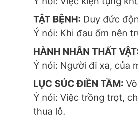
Ý nói: Việc kiện tụng kh
TẬT BỆNH:
Duy đức độn
Ý nói: Khi đau ốm nên t
HÀNH NHÂN THẤT VẬT
Ý nói: Người đi xa, của 
LỤC SÚC ĐIỀN TẦM:
Vô 
Ý nói: Việc trồng trọt, 
thua lỗ.