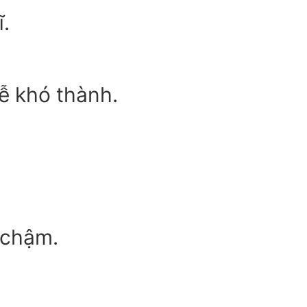
.
ễ khó thành.
 chậm.