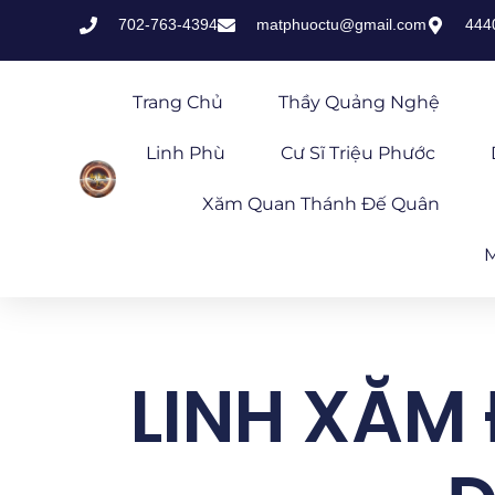
702-763-4394
matphuoctu@gmail.com
444
Trang Chủ
Thầy Quảng Nghệ
Linh Phù
Cư Sĩ Triệu Phước
Xăm Quan Thánh Đế Quân
M
LINH XĂM