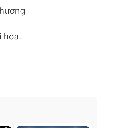
thương
i hòa.