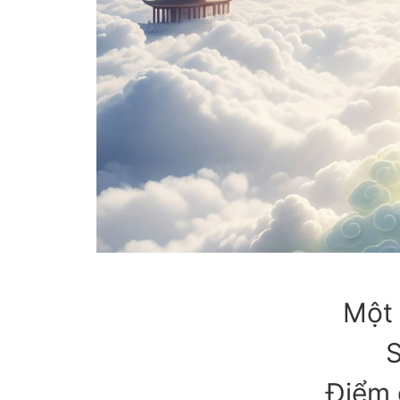
Một 
S
Điểm 