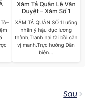
Ả
Xăm Tả Quân Lê Văn
Duyệt – Xăm Số 1
Tô–
XĂM TẢ QUÂN SỐ 1Lưỡng
iệm
nhân ý hậu dục lương
á
thành,Tranh nại tài bồi căn
ược
vị manh.Trực hướng Dần
biên...
Sau