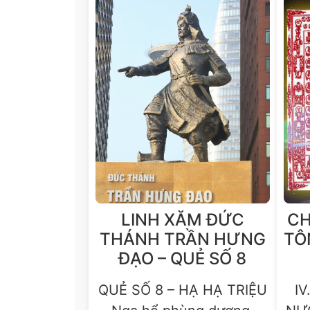
LINH XĂM ĐỨC
CH
THÁNH TRẦN HƯNG
TÔ
ĐẠO – QUẺ SỐ 8
QUẺ SỐ 8 – HẠ HẠ TRIỆU
IV