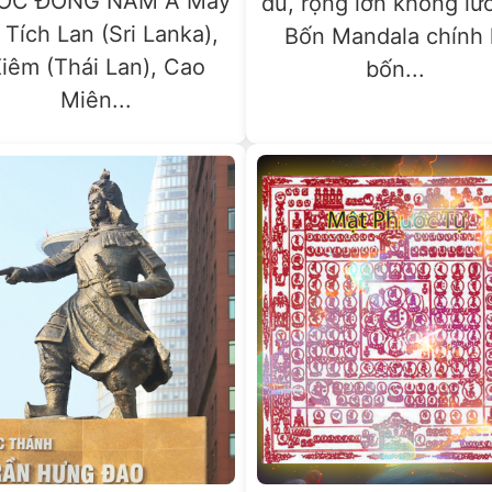
ỚC ĐÔNG NAM Á Mấy
đủ, rộng lớn không lư
 Tích Lan (Sri Lanka),
Bốn Mandala chính 
iêm (Thái Lan), Cao
bốn...
Miên...