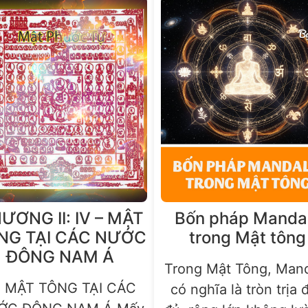
ƯƠNG II: IV – MẬT
Bốn pháp Manda
NG TẠI CÁC NƯỚC
trong Mật tông
ĐÔNG NAM Á
Trong Mật Tông, Man
. MẬT TÔNG TẠI CÁC
có nghĩa là tròn trịa 