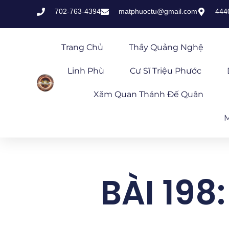
702-763-4394
matphuoctu@gmail.com
444
Trang Chủ
Thầy Quảng Nghệ
Linh Phù
Cư Sĩ Triệu Phước
Xăm Quan Thánh Đế Quân
M
BÀI 19