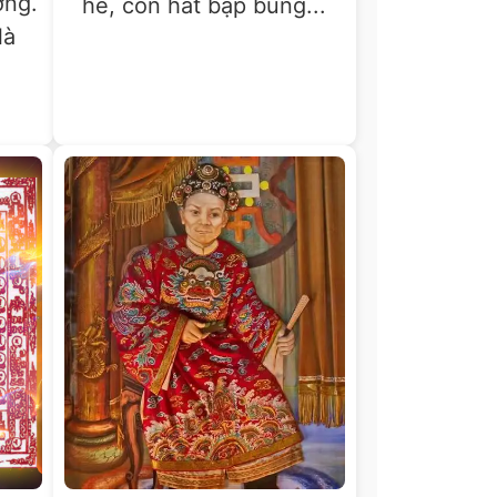
ờng.
hề, con hát bập bùng...
là