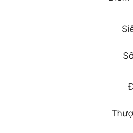
Si
Số
Đ
Thượ