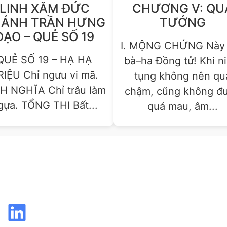
LINH XĂM ĐỨC
CHƯƠNG V: QU
ÁNH TRẦN HƯNG
TƯỚNG
ĐẠO – QUẺ SỐ 19
I. MỘNG CHỨNG Này 
QUẺ SỐ 19 – HẠ HẠ
bà–ha Đồng tử! Khi n
RIỆU Chỉ ngưu vi mã.
tụng không nên qu
H NGHĨA Chỉ trâu làm
chậm, cũng không đ
gựa. TỔNG THI Bất...
quá mau, âm...