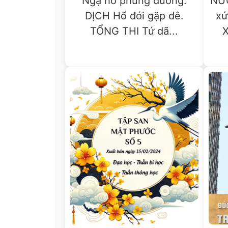
Ngạ hổ phùng dương.
NƯ
DỊCH Hổ đói gặp dê.
xứ
TỔNG THI Tứ dã...
X