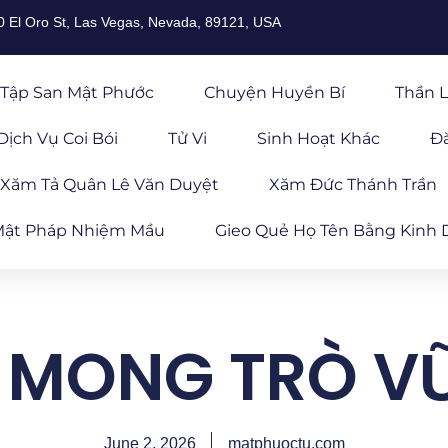
0 El Oro St, Las Vegas, Nevada, 89121, USA
Tập San Mật Phước
Chuyện Huyền Bí
Thần L
Dịch Vụ Coi Bói
Tử Vi
Sinh Hoạt Khác
Đ
Xăm Tả Quân Lê Văn Duyệt
Xăm Đức Thánh Trần
ật Pháp Nhiệm Mầu
Gieo Quẻ Họ Tên Bằng Kinh 
8: MONG TRÒ V
June 2, 2026
matphuoctu.com