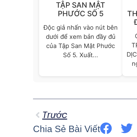
TẬP SAN MẬT
PHƯỚC SỐ 5
TH
Độc giả nhấn vào nút bên
dưới để xem bản đầy đủ
T
của Tập San Mật Phước
DỊC
Số 5. Xuất...
n
Trước
Chia Sẻ Bài Viết