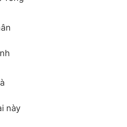
hân
ình
bà
i này