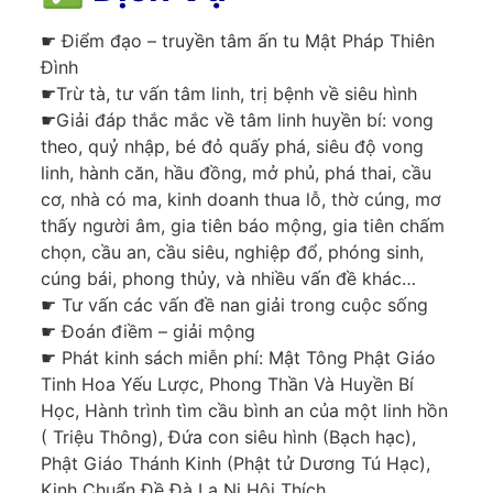
☛ Điểm đạo – truyền tâm ấn tu Mật Pháp Thiên
Đình
☛Trừ tà, tư vấn tâm linh, trị bệnh về siêu hình
☛Giải đáp thắc mắc về tâm linh huyền bí: vong
theo, quỷ nhập, bé đỏ quấy phá, siêu độ vong
linh, hành căn, hầu đồng, mở phủ, phá thai, cầu
cơ, nhà có ma, kinh doanh thua lỗ, thờ cúng, mơ
thấy người âm, gia tiên báo mộng, gia tiên chấm
chọn, cầu an, cầu siêu, nghiệp đổ, phóng sinh,
cúng bái, phong thủy, và nhiều vấn đề khác…
☛ Tư vấn các vấn đề nan giải trong cuộc sống
☛ Đoán điềm – giải mộng
☛ Phát kinh sách miễn phí: Mật Tông Phật Giáo
Tinh Hoa Yếu Lược, Phong Thần Và Huyền Bí
Học, Hành trình tìm cầu bình an của một linh hồn
( Triệu Thông), Đứa con siêu hình (Bạch hạc),
Phật Giáo Thánh Kinh (Phật tử Dương Tú Hạc),
Kinh Chuẩn Đề Đà La Ni Hội Thích