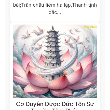
bài;Trân châu liêm hạ lập,Thanh tịnh
đắc...
Cơ Duyên Được Đức Tôn Sư