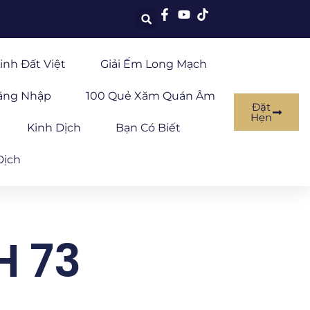
inh Đất Việt
Giải Ếm Long Mạch
ăng Nhập
100 Quẻ Xăm Quán Âm
Đặt
Hẹn
Kinh Dịch
Bạn Có Biết
Dịch
 73