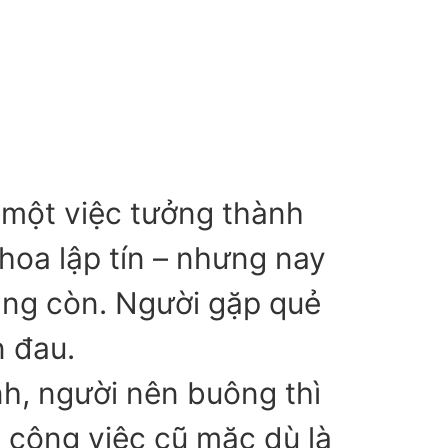
 một việc tưởng thành
hoa lập tín – nhưng nay
hẳng còn. Người gặp quẻ
n đau.
h, người nên buông thì
i công việc cũ mặc dù là