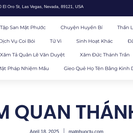
0 El Oro St, Las Vegas, Nevada, 89121, USA
Tập San Mật Phước
Chuyện Huyền Bí
Thần L
Dịch Vụ Coi Bói
Tử Vi
Sinh Hoạt Khác
Đ
Xăm Tả Quân Lê Văn Duyệt
Xăm Đức Thánh Trần
ật Pháp Nhiệm Mầu
Gieo Quẻ Họ Tên Bằng Kinh 
M QUAN THÁNH
April 18, 2025
matphuoctu.com