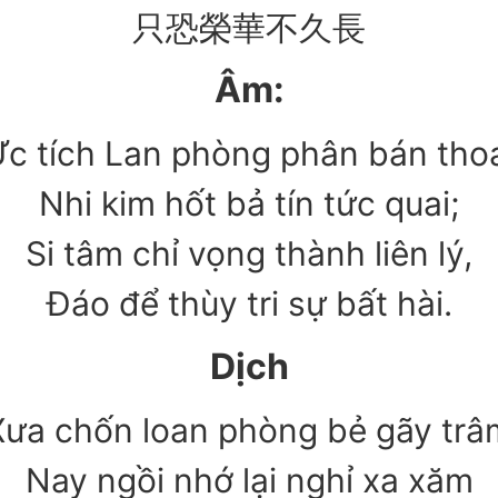
只恐榮華不久長
Âm:
c tích Lan phòng phân bán tho
Nhi kim hốt bả tín tức quai;
Si tâm chỉ vọng thành liên lý,
Đáo để thùy tri sự bất hài.
Dịch
Xưa chốn loan phòng bẻ gãy trâ
Nay ngồi nhớ lại nghỉ xa xăm