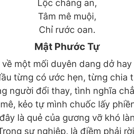
Lộc chẳng an,
Tâm mê muội,
Chỉ rước oan.
Mật Phước Tự
i về một mối duyên dang dở hay
u từng có ước hẹn, từng chia t
ng người đổi thay, tình nghĩa c
 mê, kẻo tự mình chuốc lấy phiề
đây là quẻ của gương vỡ khó làn
rong sự nghiệp, là điềm phải rờ