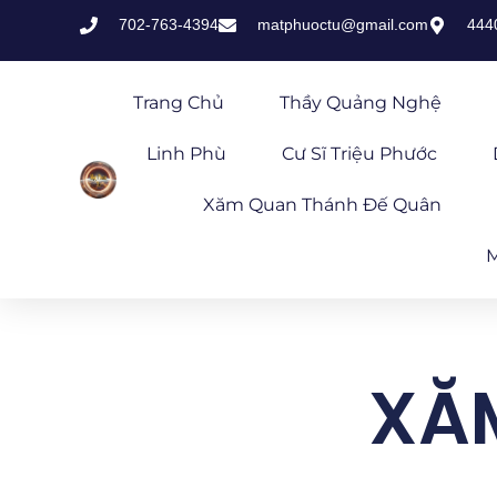
702-763-4394
matphuoctu@gmail.com
444
Trang Chủ
Thầy Quảng Nghệ
Linh Phù
Cư Sĩ Triệu Phước
Xăm Quan Thánh Đế Quân
M
XĂ