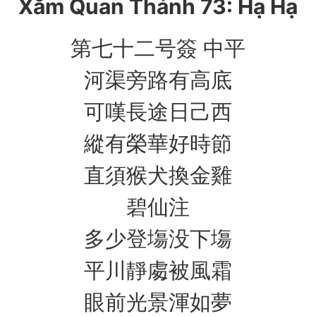
Xăm Quan Thánh 73: Hạ Hạ
第七十二号簽 中平
河渠旁路有高底
可嘆長途日己西
縱有榮華好時節
直須猴犬換金雞
碧仙注
多少登塲没下塲
平川靜䖏被風霜
眼前光景渾如夢