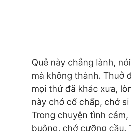
Quẻ này chẳng lành, nó
mà không thành. Thuở đầ
mọi thứ đã khác xưa, lò
này chớ cố chấp, chớ si
Trong chuyện tình cảm, 
buông, chớ cưỡng cầu. T