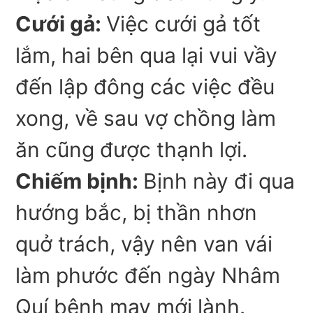
Cưới gả:
Việc cưới gả tốt
lắm, hai bên qua lại vui vầy
đến lập đông các việc đều
xong, về sau vợ chồng làm
ăn cũng được thạnh lợi.
Chiếm bịnh:
Bịnh này đi qua
hướng bắc, bị thần nhơn
quở trách, vậy nên van vái
làm phước đến ngày Nhâm
Quí bệnh may mới lành.