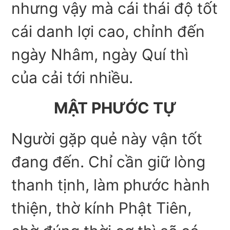
nhưng vậy mà cái thái độ tốt
cái danh lợi cao, chỉnh đến
ngày Nhâm, ngày Quí thì
của cải tới nhiều.
MẬT PHƯỚC TỰ
Người gặp quẻ này vận tốt
đang đến. Chỉ cần giữ lòng
thanh tịnh, làm phước hành
thiện, thờ kính Phật Tiên,