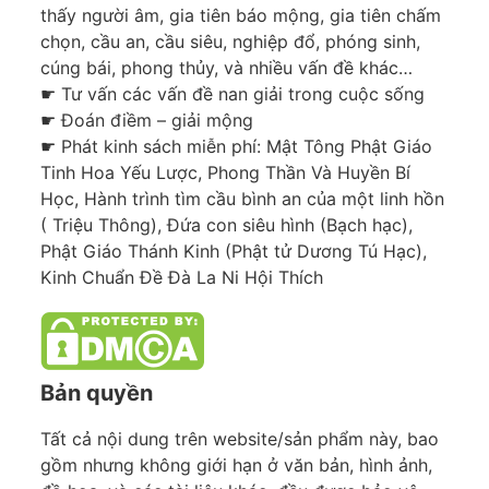
thấy người âm, gia tiên báo mộng, gia tiên chấm
chọn, cầu an, cầu siêu, nghiệp đổ, phóng sinh,
cúng bái, phong thủy, và nhiều vấn đề khác…
☛ Tư vấn các vấn đề nan giải trong cuộc sống
☛ Đoán điềm – giải mộng
☛ Phát kinh sách miễn phí: Mật Tông Phật Giáo
Tinh Hoa Yếu Lược, Phong Thần Và Huyền Bí
Học, Hành trình tìm cầu bình an của một linh hồn
( Triệu Thông), Đứa con siêu hình (Bạch hạc),
Phật Giáo Thánh Kinh (Phật tử Dương Tú Hạc),
Kinh Chuẩn Đề Đà La Ni Hội Thích
Bản quyền
Tất cả nội dung trên website/sản phẩm này, bao
gồm nhưng không giới hạn ở văn bản, hình ảnh,