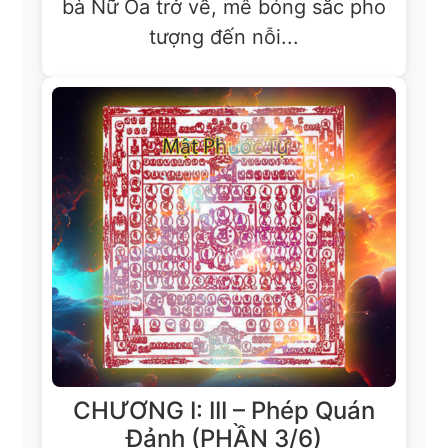
bà Nữ Oa trở về, mê bóng sắc pho
tượng đến nỗi...
CHƯƠNG I: III – Phép Quán
Đảnh (PHẦN 3/6)