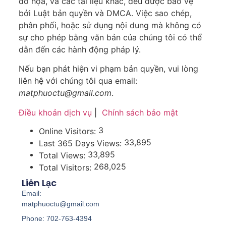
đồ họa, và các tài liệu khác, đều được bảo vệ
bởi Luật bản quyền và DMCA. Việc sao chép,
phân phối, hoặc sử dụng nội dung mà không có
sự cho phép bằng văn bản của chúng tôi có thể
dẫn đến các hành động pháp lý.
Nếu bạn phát hiện vi phạm bản quyền, vui lòng
liên hệ với chúng tôi qua email:
matphuoctu@gmail.com
.
Điều khoản dịch vụ
|
Chính sách bảo mật
3
Online Visitors:
33,895
Last 365 Days Views:
33,895
Total Views:
268,025
Total Visitors:
Liên Lạc
Email:
matphuoctu@gmail.com
Phone: 702-763-4394