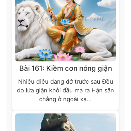
Bài 161: Kiềm cơn nóng giận
Nhiều điều dang dở trước sau Đều
do lửa giận khởi đầu mà ra Hận sân
chẳng ở ngoài xa...