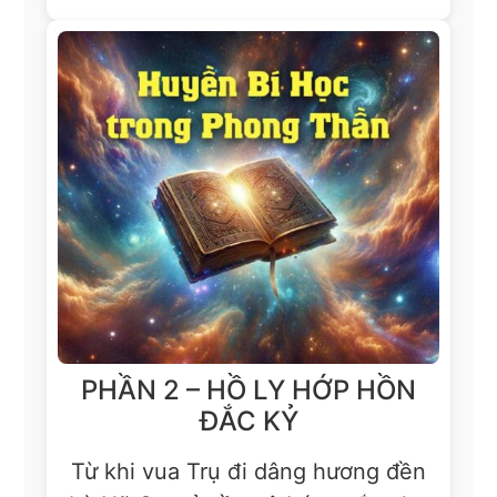
PHẦN 2 – HỒ LY HỚP HỒN
ĐẮC KỶ
Từ khi vua Trụ đi dâng hương đền