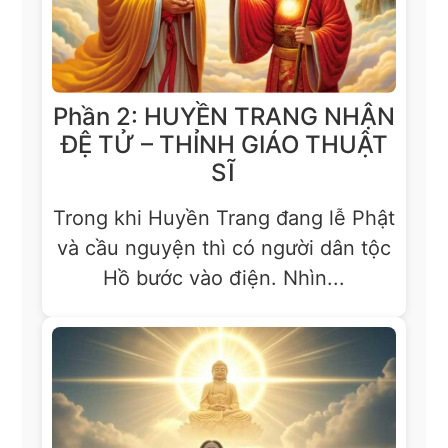
Phần 2: HUYỀN TRANG NHẬN
ĐỆ TỬ – THỈNH GIÁO THUẬT
SĨ
Trong khi Huyền Trang đang lễ Phật
và cầu nguyện thì có người dân tộc
Hồ bước vào điện. Nhìn...