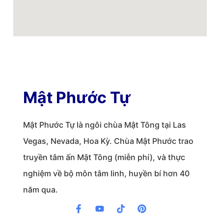
Mật Phước Tự
Mật Phước Tự là ngôi chùa Mật Tông tại Las
Vegas, Nevada, Hoa Kỳ. Chùa Mật Phước trao
truyền tâm ấn Mật Tông (miễn phí), và thực
nghiệm về bộ môn tâm linh, huyền bí hơn 40
năm qua.