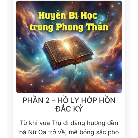
PHẦN 2 – HỒ LY HỚP HỒN
ĐẮC KỶ
Từ khi vua Trụ đi dâng hương đền
bà Nữ Oa trở về, mê bóng sắc pho