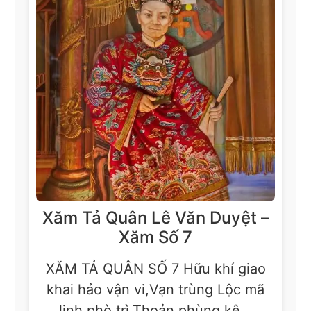
Xăm Tả Quân Lê Văn Duyệt –
Xăm Số 7
XĂM TẢ QUÂN SỐ 7 Hữu khí giao
khai hảo vận vi,Vạn trùng Lộc mã
lịnh phò trì,Thoản phùng kê...