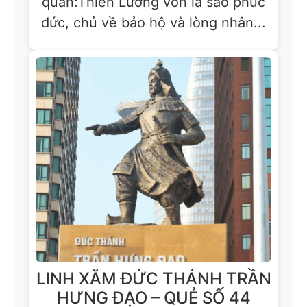
quan:Thiên Lương vốn là sao phúc
đức, chủ về bảo hộ và lòng nhân...
LINH XĂM ĐỨC THÁNH TRẦN
HƯNG ĐẠO – QUẺ SỐ 44