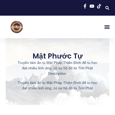
Trang Chủ
Thầy Quảng N
Tập San Mật 
Chuyện Huyền Bí
Thần Linh Đất Việt
Giải Ếm Long M
Linh Phù
Cư Sĩ Triệu 
Dịch Vụ Co
Sinh Hoạt Khá
Đăng Nh
100 Quẻ Xăm Quán Âm
Xăm Quan Thánh Đế Q
Xăm Tả Quân Lê Văn
Xăm Đức Thánh Trần
Kinh Dịch
Bạn Có Biết
Mật Pháp Nhiệm Mầu
Gieo Quẻ Họ Tên Bằng Kinh Dịch
Mật Phước Tự
Truyền tâm ấn tu Mật Pháp Thiên Đình để tu học
đạt nhiều linh ứng, có sự hộ độ từ Trời Phật
Description.
Truyền tâm ấn tu Mật Pháp Thiên Đình để tu học
đạt nhiều linh ứng, có sự hộ độ từ Trời Phật