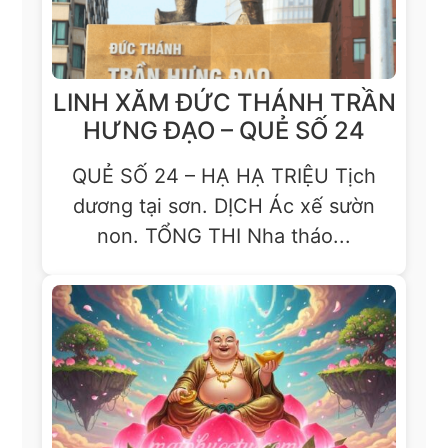
LINH XĂM ĐỨC THÁNH TRẦN
HƯNG ĐẠO – QUẺ SỐ 24
QUẺ SỐ 24 – HẠ HẠ TRIỆU Tịch
dương tại sơn. DỊCH Ác xế sườn
non. TỔNG THI Nha tháo...