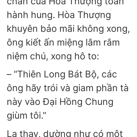
chân của Hòa Thượng toan
hành hung. Hòa Thượng
khuyên bảo mãi không xong,
ông kiết ấn miệng lâm râm
niệm chú, xong hô to:
– “Thiên Long Bát Bộ, các
ông hãy trói và giam phần tà
này vào Đại Hồng Chung
giùm tôi.”
Lạ thay, dường như có một