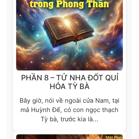
PHẦN 8 – TỬ NHA ĐỐT QUỈ
HÓA TỲ BÀ
Bây giờ, nói về ngoài cửa Nam, tại
mả Huỳnh Đế, có con ngọc thạch
Tỳ bà, trước kia là...