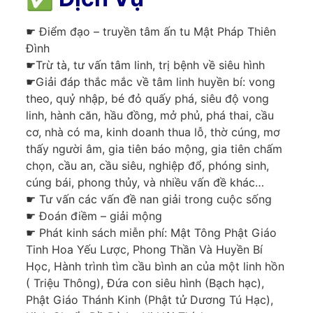
☛ Điểm đạo – truyền tâm ấn tu Mật Pháp Thiên
Đình
☛Trừ tà, tư vấn tâm linh, trị bệnh về siêu hình
☛Giải đáp thắc mắc về tâm linh huyền bí: vong
theo, quỷ nhập, bé đỏ quấy phá, siêu độ vong
linh, hành căn, hầu đồng, mở phủ, phá thai, cầu
cơ, nhà có ma, kinh doanh thua lỗ, thờ cúng, mơ
thấy người âm, gia tiên báo mộng, gia tiên chấm
chọn, cầu an, cầu siêu, nghiệp đổ, phóng sinh,
cúng bái, phong thủy, và nhiều vấn đề khác…
☛ Tư vấn các vấn đề nan giải trong cuộc sống
☛ Đoán điềm – giải mộng
☛ Phát kinh sách miễn phí: Mật Tông Phật Giáo
Tinh Hoa Yếu Lược, Phong Thần Và Huyền Bí
Học, Hành trình tìm cầu bình an của một linh hồn
( Triệu Thông), Đứa con siêu hình (Bạch hạc),
Phật Giáo Thánh Kinh (Phật tử Dương Tú Hạc),