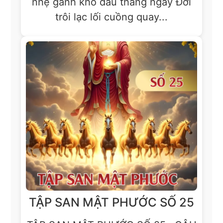
nhẹ gánh khổ đau tháng ngày Đời
trôi lạc lối cuồng quay...
TẬP SAN MẬT PHƯỚC SỐ 25