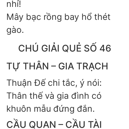
nhỉ!
Mây bạc rồng bay hổ thét
gào.
CHÚ GIẢI QUẺ SỐ 46
TỰ THÂN – GIA TRẠCH
Thuận Đế chi tắc, ý nói:
Thân thế và gia đình có
khuôn mẫu đứng đắn.
CẦU QUAN – CẦU TÀI