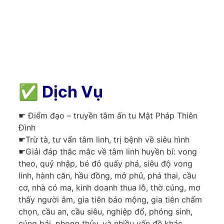
✅
Dịch Vụ
☛ Điểm đạo – truyền tâm ấn tu Mật Pháp Thiên
Đình
☛Trừ tà, tư vấn tâm linh, trị bệnh về siêu hình
☛Giải đáp thắc mắc về tâm linh huyền bí: vong
theo, quỷ nhập, bé đỏ quấy phá, siêu độ vong
linh, hành căn, hầu đồng, mở phủ, phá thai, cầu
cơ, nhà có ma, kinh doanh thua lỗ, thờ cúng, mơ
thấy người âm, gia tiên báo mộng, gia tiên chấm
chọn, cầu an, cầu siêu, nghiệp đổ, phóng sinh,
cúng bái, phong thủy, và nhiều vấn đề khác…