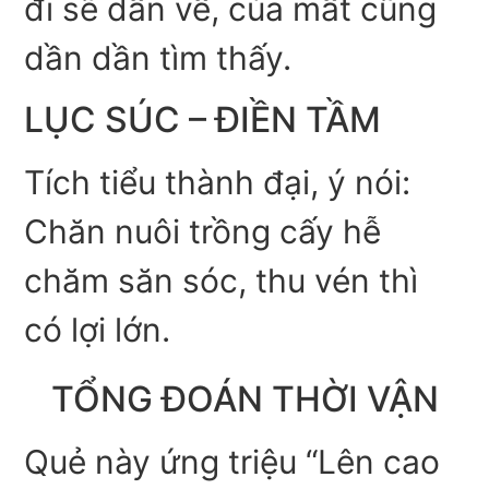
đi sẽ dần về, của mất cũng
dần dần tìm thấy.
LỤC SÚC – ĐIỀN TẦM
Tích tiểu thành đại, ý nói:
Chăn nuôi trồng cấy hễ
chăm săn sóc, thu vén thì
có lợi lớn.
TỔNG ĐOÁN THỜI VẬN
Quẻ này ứng triệu “Lên cao