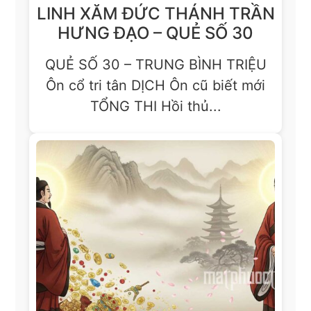
LINH XĂM ĐỨC THÁNH TRẦN
HƯNG ĐẠO – QUẺ SỐ 30
QUẺ SỐ 30 – TRUNG BÌNH TRIỆU
Ôn cổ tri tân DỊCH Ôn cũ biết mới
TỔNG THI Hồi thủ...