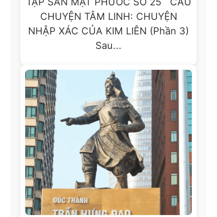
TẬP SAN MẬT PHƯỚC SỐ 25 CÂU
CHUYỆN TÂM LINH: CHUYỆN
NHẬP XÁC CỦA KIM LIÊN (Phần 3)
Sau...