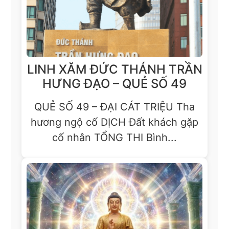
LINH XĂM ĐỨC THÁNH TRẦN
HƯNG ĐẠO – QUẺ SỐ 49
QUẺ SỐ 49 – ĐẠI CÁT TRIỆU Tha
hương ngộ cố DỊCH Đất khách gặp
cố nhân TỔNG THI Bình...