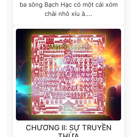
ba sông Bạch Hạc có một cái xóm
chài nhỏ xíu à....
CHƯƠNG II: SỰ TRUYỀN
THỪA