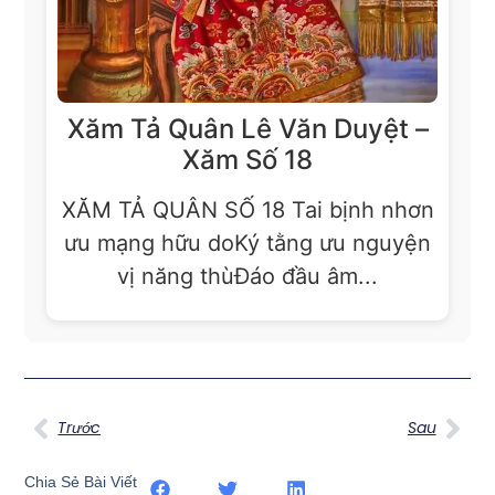
Xăm Tả Quân Lê Văn Duyệt –
Xăm Số 18
XĂM TẢ QUÂN SỐ 18 Tai bịnh nhơn
ưu mạng hữu doKý tằng ưu nguyện
vị năng thùĐáo đầu âm...
Trước
Sau
Chia Sẻ Bài Viết