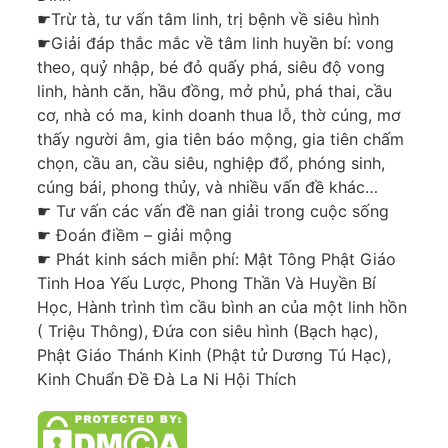
☛Trừ tà, tư vấn tâm linh, trị bệnh về siêu hình
☛Giải đáp thắc mắc về tâm linh huyền bí: vong
theo, quỷ nhập, bé đỏ quấy phá, siêu độ vong
linh, hành căn, hầu đồng, mở phủ, phá thai, cầu
cơ, nhà có ma, kinh doanh thua lỗ, thờ cúng, mơ
thấy người âm, gia tiên báo mộng, gia tiên chấm
chọn, cầu an, cầu siêu, nghiệp đổ, phóng sinh,
cúng bái, phong thủy, và nhiều vấn đề khác…
☛ Tư vấn các vấn đề nan giải trong cuộc sống
☛ Đoán điềm – giải mộng
☛ Phát kinh sách miễn phí: Mật Tông Phật Giáo
Tinh Hoa Yếu Lược, Phong Thần Và Huyền Bí
Học, Hành trình tìm cầu bình an của một linh hồn
( Triệu Thông), Đứa con siêu hình (Bạch hạc),
Phật Giáo Thánh Kinh (Phật tử Dương Tú Hạc),
Kinh Chuẩn Đề Đà La Ni Hội Thích