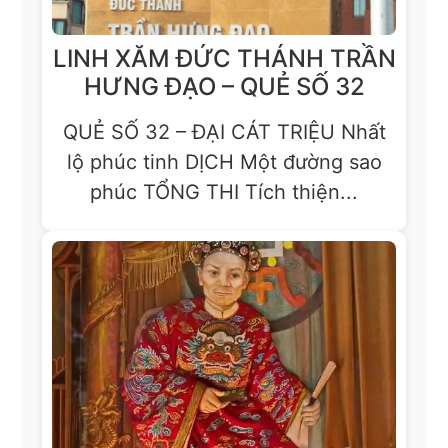
LINH XĂM ĐỨC THÁNH TRẦN
HƯNG ĐẠO – QUẺ SỐ 32
QUẺ SỐ 32 – ĐẠI CÁT TRIỆU Nhất
lộ phúc tinh DỊCH Một đường sao
phúc TỔNG THI Tích thiện...