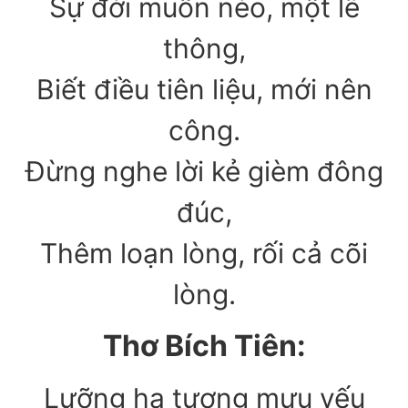
Sự đời muôn nẻo, một lẽ
thông,
Biết điều tiên liệu, mới nên
công.
Đừng nghe lời kẻ gièm đông
đúc,
Thêm loạn lòng, rối cả cõi
lòng.
Thơ Bích Tiên:
Lưỡng hạ tương mưu yếu