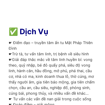
✅
Dịch Vụ
☛ Điểm đạo – truyền tâm ấn tu Mật Pháp Thiên
Đình
☛Trừ tà, tư vấn tâm linh, trị bệnh về siêu hình
☛Giải đáp thắc mắc về tâm linh huyền bí: vong
theo, quỷ nhập, bé đỏ quấy phá, siêu độ vong
linh, hành căn, hầu đồng, mở phủ, phá thai, cầu
cơ, nhà có ma, kinh doanh thua lỗ, thờ cúng, mơ
thấy người âm, gia tiên báo mộng, gia tiên chấm
chọn, cầu an, cầu siêu, nghiệp đổ, phóng sinh,
cúng bái, phong thủy, và nhiều vấn đề khác…
☛ Tư vấn các vấn đề nan giải trong cuộc sống
☛ Đoán điềm – giải mộng