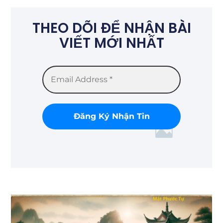
THEO DÕI ĐỂ NHẬN BÀI
VIẾT MỚI NHẤT