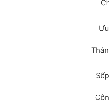
Ch
Ưu
Thán
Sếp
Côn