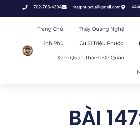
702-763-4394
matphuoctu@gmail.com
444
Trang Chủ
Thầy Quảng Nghệ
Linh Phù
Cư Sĩ Triệu Phước
Xăm Quan Thánh Đế Quân
M
BÀI 14