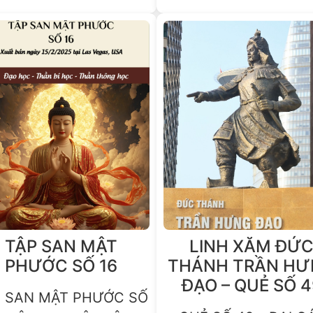
TẬP SAN MẬT
LINH XĂM ĐỨ
PHƯỚC SỐ 16
THÁNH TRẦN H
ĐẠO – QUẺ SỐ 4
P SAN MẬT PHƯỚC SỐ