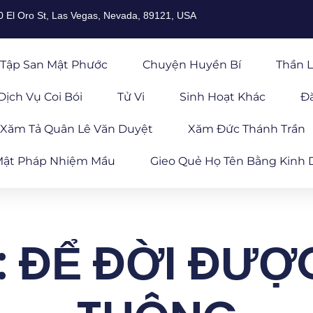
0 El Oro St, Las Vegas, Nevada, 89121, USA
Tập San Mật Phước
Chuyện Huyền Bí
Thần L
Dịch Vụ Coi Bói
Tử Vi
Sinh Hoạt Khác
Đ
Xăm Tả Quân Lê Văn Duyệt
Xăm Đức Thánh Trần
ật Pháp Nhiệm Mầu
Gieo Quẻ Họ Tên Bằng Kinh 
7: ĐỂ ĐỜI ĐƯ