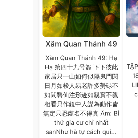
Xăm Quan Thánh 49
Xăm Quan Thánh 49: Hạ
TẬ
Hạ 第四十九号簽 下下彼此
1
家居只一山如何似隔鬼門関
LI
日月如梭人易老許多勞碌不
c
如閒碧仙注形迹如親實不親
相看只作鏡中人謀為動作皆
無定只恐虛名不得真 Âm: Bỉ
thử gia cư chỉ nhất
sanNhư hà tự cách quỉ...