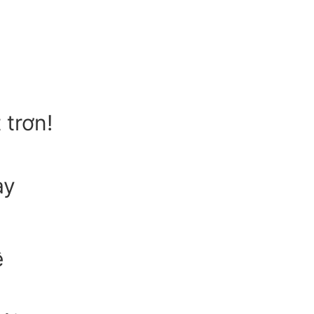
trơn!
ày
ê