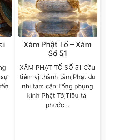
ai
Xăm Phật Tổ – Xăm
Số 51
ng
XĂM PHẬT TỔ SỐ 51 Cầu
 sự
tiêm vị thành tâm,Phạt du
trấn
nhị tam cân;Tống phụng
kính Phật Tổ,Tiêu tai
phước...