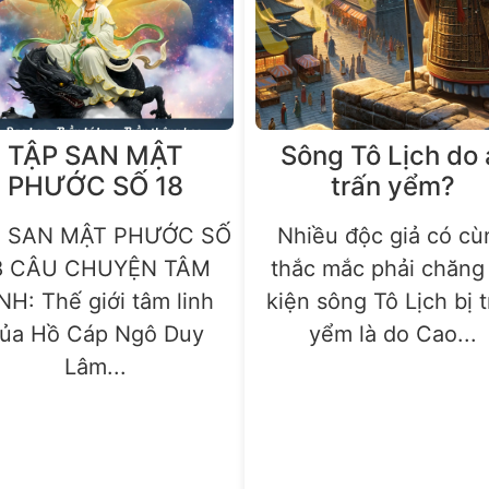
TẬP SAN MẬT
Sông Tô Lịch do 
PHƯỚC SỐ 18
trấn yểm?
P SAN MẬT PHƯỚC SỐ
Nhiều độc giả có cù
8 CÂU CHUYỆN TÂM
thắc mắc phải chăng
NH: Thế giới tâm linh
kiện sông Tô Lịch bị 
ủa Hồ Cáp Ngô Duy
yểm là do Cao...
Lâm...