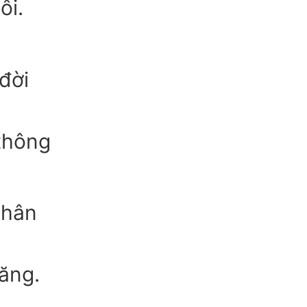
ôi.
đời
thông
thân
ăng.