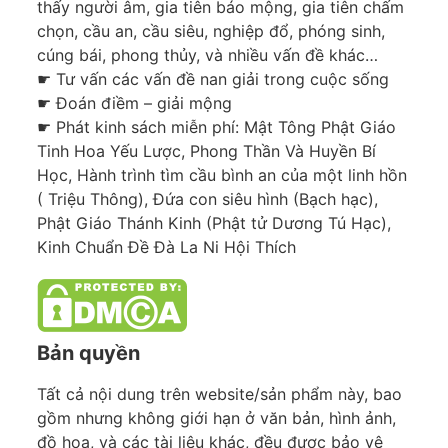
thấy người âm, gia tiên báo mộng, gia tiên chấm
chọn, cầu an, cầu siêu, nghiệp đổ, phóng sinh,
cúng bái, phong thủy, và nhiều vấn đề khác…
☛ Tư vấn các vấn đề nan giải trong cuộc sống
☛ Đoán điềm – giải mộng
☛ Phát kinh sách miễn phí: Mật Tông Phật Giáo
Tinh Hoa Yếu Lược, Phong Thần Và Huyền Bí
Học, Hành trình tìm cầu bình an của một linh hồn
( Triệu Thông), Đứa con siêu hình (Bạch hạc),
Phật Giáo Thánh Kinh (Phật tử Dương Tú Hạc),
Kinh Chuẩn Đề Đà La Ni Hội Thích
Bản quyền
Tất cả nội dung trên website/sản phẩm này, bao
gồm nhưng không giới hạn ở văn bản, hình ảnh,
đồ họa, và các tài liệu khác, đều được bảo vệ