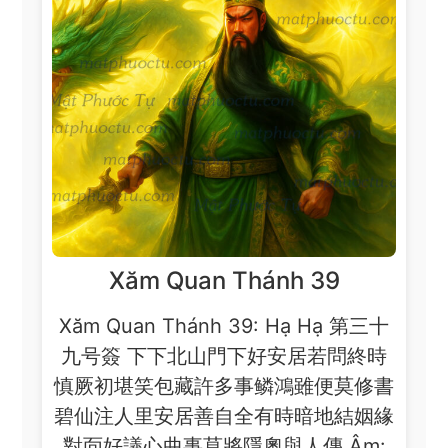
Xăm Quan Thánh 39
Xăm Quan Thánh 39: Hạ Hạ 第三十
九号簽 下下北山門下好安居若問終時
慎厥初堪笑包藏許多事鳞鴻雖便莫修書
碧仙注人里安居善自全有時暗地結姻緣
對靣好議心曲事莫將隱奧與人傳 Âm: