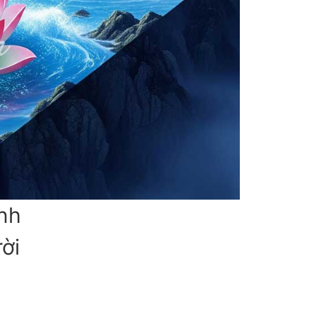
nh
ời