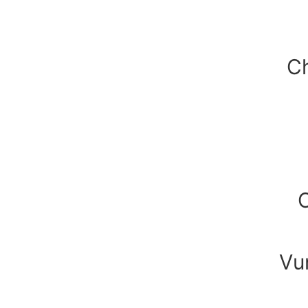
Ch
C
Vu