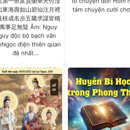
宮第一班富貴榮華天付汝
to chuyện đời! Hôm 
如東海壽如山碧仙注月裡
tám chuyện cười chơi
桂枝成名步五畿求謀皆稱
萬事足無疑 Âm: Nguy
guy độc bộ bạch vân
nNgọc điện thiên quan
đệ nhất...