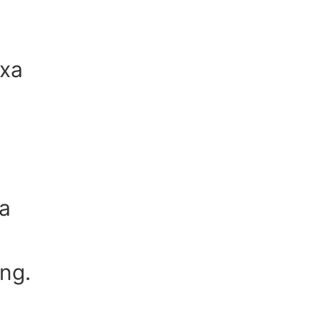
 xa
xa
ng.