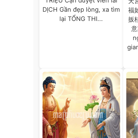
TRIỆU Cận duyệt viễn lai
天
DỊCH Gần đẹp lòng, xa tìm
福
lại TỔNG THI...
扳
意
n
gia