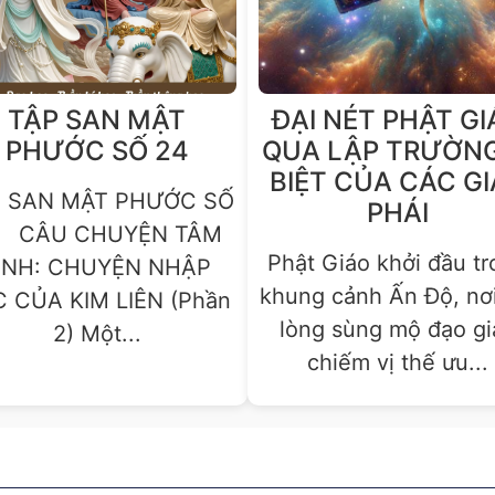
TẬP SAN MẬT
ĐẠI NÉT PHẬT GI
PHƯỚC SỐ 24
QUA LẬP TRƯỜNG
BIỆT CỦA CÁC G
P SAN MẬT PHƯỚC SỐ
PHÁI
4 CÂU CHUYỆN TÂM
Phật Giáo khởi đầu t
INH: CHUYỆN NHẬP
khung cảnh Ấn Độ, nơ
 CỦA KIM LIÊN (Phần
lòng sùng mộ đạo gi
2) Một...
chiếm vị thế ưu...