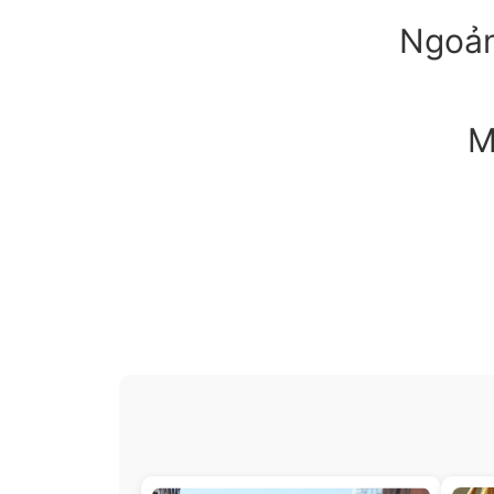
Ngoản
M