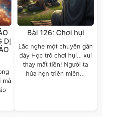
ÁO
Bài 126: Chơi hụi
 DỊ
Lão nghe một chuyện gần
IÁO
đây Học trò chơi hụi… xui
thay mất tiền! Người ta
rong
hứa hẹn triền miên...
i mà
áo