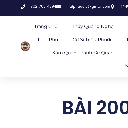
702-763-4394
matphuoctu@gmail.com
444
Trang Chủ
Thầy Quảng Nghệ
Linh Phù
Cư Sĩ Triệu Phước
Xăm Quan Thánh Đế Quân
M
BÀI 20