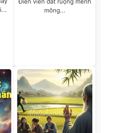
nay
Điền viên đất ruộng mênh
...
mông...