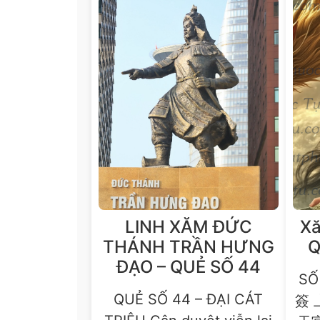
LINH XĂM ĐỨC
Xă
THÁNH TRẦN HƯNG
Q
ĐẠO – QUẺ SỐ 44
SỐ
QUẺ SỐ 44 – ĐẠI CÁT
簽