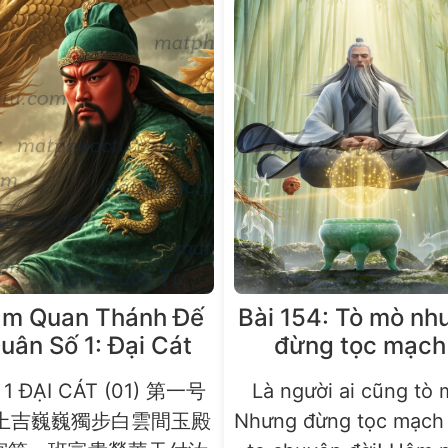
m Quan Thánh Đế
Bài 154: Tò mò nh
uân Số 1: Đại Cát
đừng tọc mạch
 1 ĐẠI CÁT (01) 第一号
Là người ai cũng tò
 上吉巍巍獨步白雲間玉殿
Nhưng đừng tọc mạch