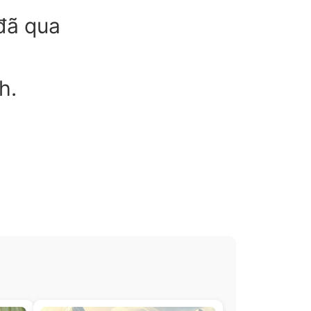
đã qua
h.