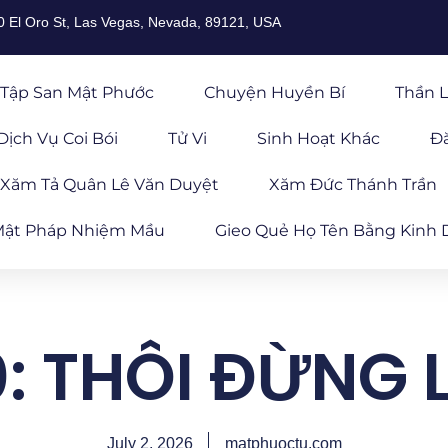
0 El Oro St, Las Vegas, Nevada, 89121, USA
Tập San Mật Phước
Chuyện Huyền Bí
Thần L
Dịch Vụ Coi Bói
Tử Vi
Sinh Hoạt Khác
Đ
Xăm Tả Quân Lê Văn Duyệt
Xăm Đức Thánh Trần
ật Pháp Nhiệm Mầu
Gieo Quẻ Họ Tên Bằng Kinh 
0: THÔI ĐỪNG 
July 2, 2026
matphuoctu.com