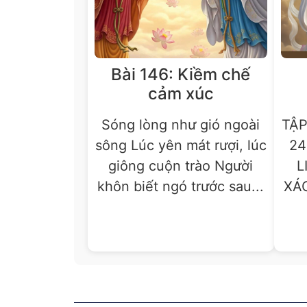
Bài 146: Kiềm chế
cảm xúc
Sóng lòng như gió ngoài
TẬ
sông Lúc yên mát rượi, lúc
2
giông cuộn trào Người
L
khôn biết ngó trước sau...
XÁC