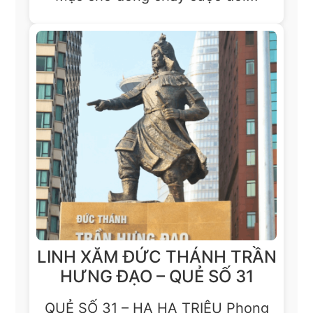
LINH XĂM ĐỨC THÁNH TRẦN
HƯNG ĐẠO – QUẺ SỐ 31
QUẺ SỐ 31 – HẠ HẠ TRIỆU Phong