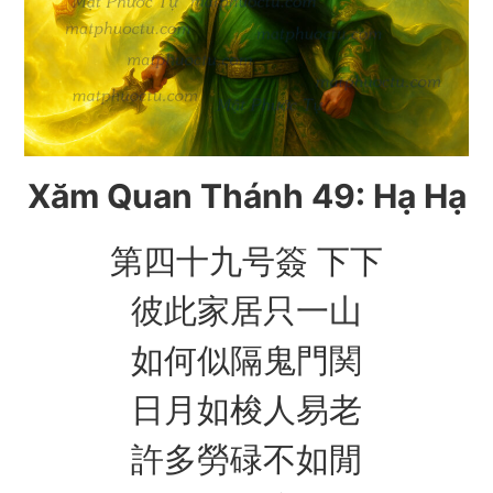
Xăm Quan Thánh 49: Hạ Hạ
第四十九号簽 下下
彼此家居只一山
如何似隔鬼門関
日月如梭人易老
許多勞碌不如閒