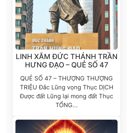
LINH XĂM ĐỨC THÁNH TRẦN
HƯNG ĐẠO – QUẺ SỐ 47
QUẺ SỐ 47 – THƯỢNG THƯỢNG
TRIỆU Đắc Lũng vọng Thục DỊCH
Được đất Lũng lại mong đất Thục
TỔNG...