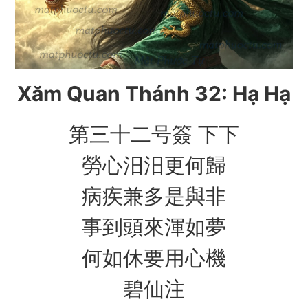
Xăm Quan Thánh 32: Hạ Hạ
第三十二号簽 下下
勞心汨汨更何歸
病疾兼多是與非
事到頭來渾如夢
何如休要用心機
碧仙注