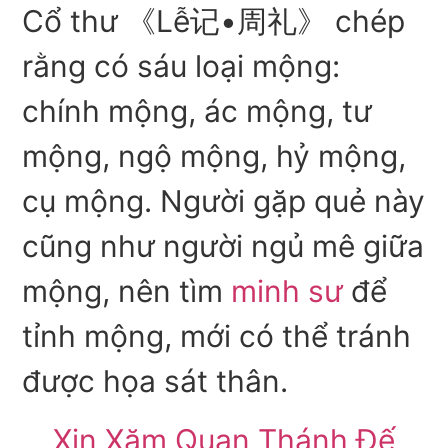
Cổ thư 《Lễ记•周礼》 chép
rằng có sáu loại mộng:
chính mộng, ác mộng, tư
mộng, ngộ mộng, hỷ mộng,
cụ mộng. Người gặp quẻ này
cũng như người ngủ mê giữa
mộng, nên tìm
minh sư
để
tỉnh mộng, mới có thể tránh
được họa sát thân.
Xin Xăm Quan Thánh Đế