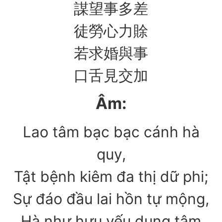
謀望事多差
徒勞心力賖
若求婚與事
口舌見交加
Âm:
Lao tâm bạc bạc cánh hà
quy,
Tật bệnh kiêm đa thị dữ phi;
Sự đáo đầu lai hồn tự mộng,
Hà như hưu yếu dụng tâm