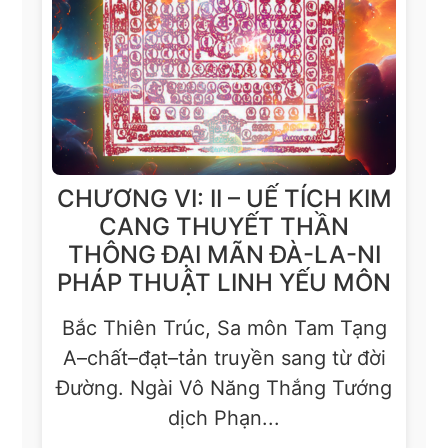
CHƯƠNG VI: II – UẾ TÍCH KIM
CANG THUYẾT THẦN
THÔNG ÐẠI MÃN ÐÀ-LA-NI
PHÁP THUẬT LINH YẾU MÔN
Bắc Thiên Trúc, Sa môn Tam Tạng
A–chất–đạt–tản truyền sang từ đời
Ðường. Ngài Vô Năng Thắng Tướng
dịch Phạn...