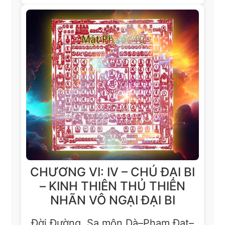
CHƯƠNG VI: IV – CHÚ ĐẠI BI
– KINH THIÊN THỦ THIÊN
NHÃN VÔ NGẠI ĐẠI BI
Đời Đường, Sa môn Dà–Phạm Đạt–