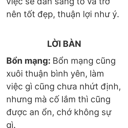
việc sẽ dần sáng tỏ và trở
nên tốt đẹp, thuận lợi như ý.
LỜI BÀN
Bổn mạng:
Bổn mạng cũng
xuôi thuận bình yên, làm
việc gì cũng chưa nhứt định,
nhưng mà cố lắm thì cũng
được an ổn, chớ không sự
gì.