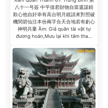
八十一号簽 中平借君財物自當還謀頼
欺心他自奸幸有高台明月鏡請來對照破
機関碧仙注本份兩字合天合地若有虧心
神明共棄 Âm: Giả quân tài vật tự
đương hoàn,Mưu lại khi tâm tha...