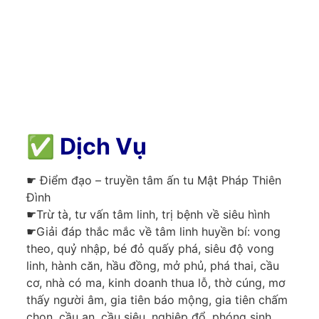
✅
Dịch Vụ
☛ Điểm đạo – truyền tâm ấn tu Mật Pháp Thiên
Đình
☛Trừ tà, tư vấn tâm linh, trị bệnh về siêu hình
☛Giải đáp thắc mắc về tâm linh huyền bí: vong
theo, quỷ nhập, bé đỏ quấy phá, siêu độ vong
linh, hành căn, hầu đồng, mở phủ, phá thai, cầu
cơ, nhà có ma, kinh doanh thua lỗ, thờ cúng, mơ
thấy người âm, gia tiên báo mộng, gia tiên chấm
chọn, cầu an, cầu siêu, nghiệp đổ, phóng sinh,