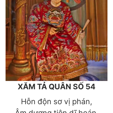
XĂM TẢ QUÂN SỐ 54
Hỗn độn sơ vị phán,
Âm dương tiên dĩ hoán,